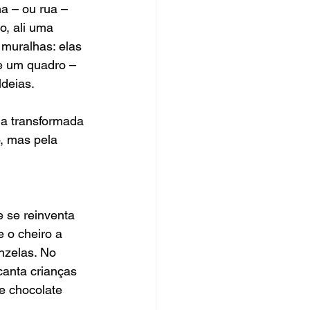
a – ou rua – 
o, ali uma 
 muralhas: elas 
e um quadro – 
ldeias.
ja transformada 
, mas pela 
 se reinventa 
 o cheiro a 
nzelas. No 
anta crianças 
e chocolate 