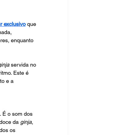
r exclusivo
 que 
hada, 
res, enquanto 
ginja
 servida no 
itmo. Este é 
o e a 
. É o som dos 
doce da 
ginja
, 
dos os 