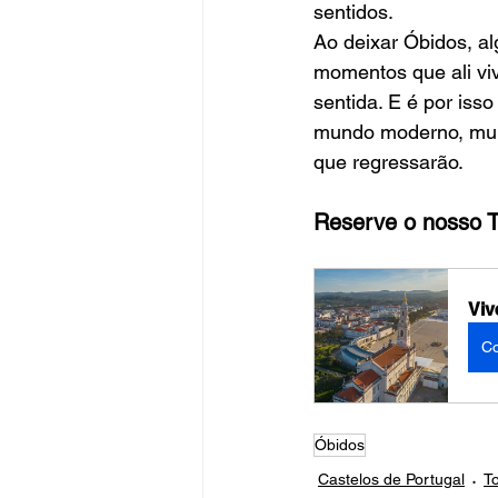
sentidos.
Ao deixar Óbidos, al
momentos que ali vi
sentida. E é por iss
mundo moderno, muit
que regressarão.
Reserve o nosso T
Viv
C
Óbidos
Castelos de Portugal
T