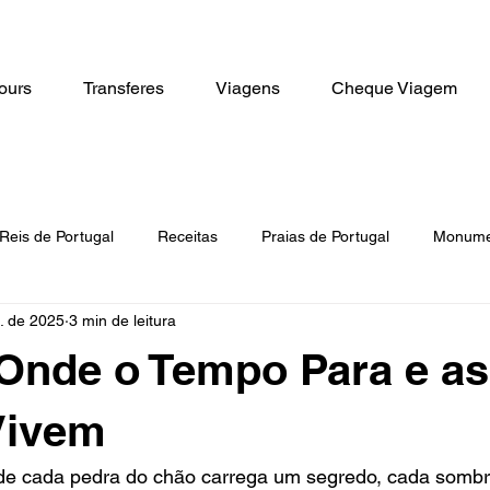
ours
Transferes
Viagens
Cheque Viagem
Reis de Portugal
Receitas
Praias de Portugal
Monumen
n. de 2025
3 min de leitura
ades
Bilhetes
Tours
Onde o Tempo Para e as
Vivem
de cada pedra do chão carrega um segredo, cada somb