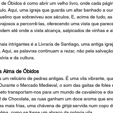
de Óbidos é como abrir um velho livro, onde cada págin
ulo. Aqui, uma igreja que guarda um altar banhado a our
uelino que sobreviveu aos séculos. E, acima de tudo, as
rajosos a percorrê-las, oferecendo uma vista que parec
em até onde a vista alcança, salpicados de vinhas e a
s intrigantes é a Livraria de Santiago, uma antiga igre
. Aqui, as palavras continuam a rezar, não pela salvação
ria e da cultura.
 a Alma de Óbidos
um relicário de pedras antigas. É uma vila vibrante, que
. Durante o Mercado Medieval, o som das gaitas de foles e
eto transportam-nos para um mundo de cavaleiros e do
nal de Chocolate, as ruas ganham um doce aroma que enc
tes mais frias, uma chávena de 
ginja
 servida num copo d
lma, como se fosse um abraço da própria vila.