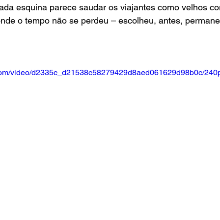
 cada esquina parece saudar os viajantes como velhos co
onde o tempo não se perdeu – escolheu, antes, permane
ic.com/video/d2335c_d21538c58279429d8aed061629d98b0c/240p