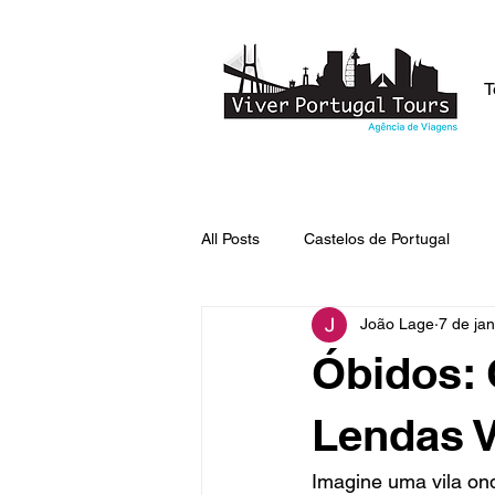
T
All Posts
Castelos de Portugal
João Lage
7 de ja
Lendas de Portugal
Curiosid
Óbidos: 
Lendas 
Imagine uma vila on