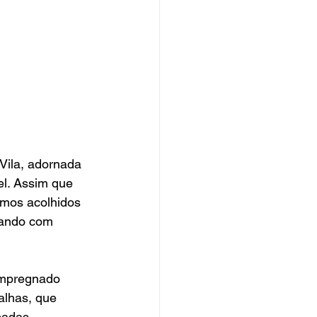
Vila, adornada 
el. Assim que 
mos acolhidos 
sando com 
impregnado 
alhas, que 
sadas.