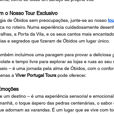
m o Nosso Tour Exclusivo
agia de Óbidos sem preocupações, junte-se ao nosso 
tou
tórica no roteiro. Numa experiência cuidadosamente desen
lhas, a Porta da Vila, e os seus cantos mais encantado
rias e segredos que fizeram de Óbidos um lugar único.
também incluímos uma paragem para provar a deliciosa 
late e tempo livre para explorar as lojas e ruas ao seu r
eio – é uma jornada pela alma de Óbidos, com o confort
penas a 
Viver Portugal Tours
 pode oferecer.
 Emoções
e um destino – é uma experiência sensorial e emocional
manhã, o toque áspero das pedras centenárias, o sabor 
que adornam as varandas. É um lugar que se vive com to