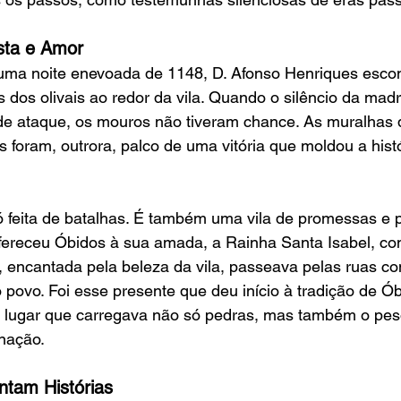
sta e Amor
uma noite enevoada de 1148, D. Afonso Henriques esco
os olivais ao redor da vila. Quando o silêncio da madr
 de ataque, os mouros não tiveram chance. As muralhas 
s foram, outrora, palco de uma vitória que moldou a histó
 feita de batalhas. É também uma vila de promessas e p
 ofereceu Óbidos à sua amada, a Rainha Santa Isabel, c
 encantada pela beleza da vila, passeava pelas ruas co
povo. Foi esse presente que deu início à tradição de Ó
um lugar que carregava não só pedras, mas também o pes
nação.
tam Histórias