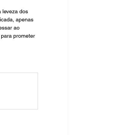
a leveza dos 
icada, apenas 
essar ao 
 para prometer 