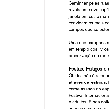
Caminhar pelas ruas 
revela um novo capít
janela em estilo man
convidam os mais co
campos que se estend
Uma das paragens mai
em templo dos livros
preservação da memó
Festas, Feitiços e
Óbidos não é apenas 
através de festivais
carne assada no esp
Festival Internacio
e adultos. E nas noi
aquece o corpo e a a