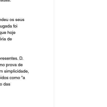
ndeu os seus 
ugada foi 
que hoje 
ria de 
resentes. D. 
omo prova de 
m simplicidade, 
bidos como "a 
o das 