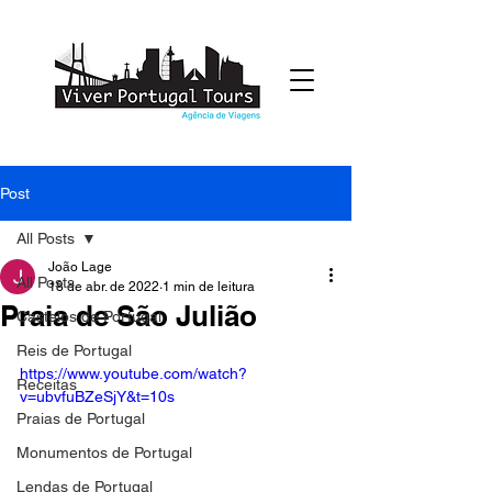
Post
All Posts
João Lage
All Posts
18 de abr. de 2022
1 min de leitura
Praia de São Julião
Castelos de Portugal
Reis de Portugal
https://www.youtube.com/watch?
Receitas
v=ubvfuBZeSjY&t=10s
Praias de Portugal
Monumentos de Portugal
Lendas de Portugal