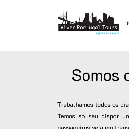
T
Somos o
rabalhamos todos os dia
T
Temos ao seu dispor um
passageiros seja em trans