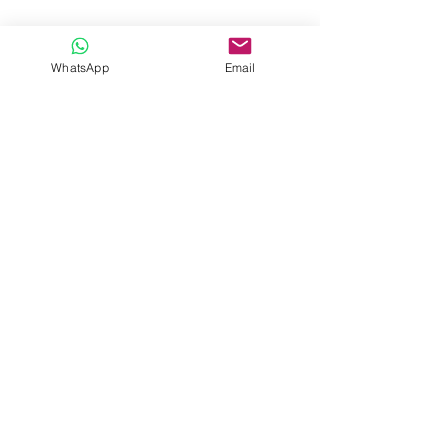
WhatsApp
Email
Informação
Atendimento
Sobre nós
Contactos
Politica de privacidade
Tours à sua medida
Termos e condições
Pedido de Transfer
Condições gerais
Ficha informativa
normalizada
Livro de reclamações
Membro
Registo
RNAAT
1021/2019
RNAVT 11392
MassiveCosmo,
lda