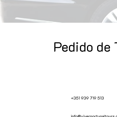
Pedido de 
+351 939 719 513
info@viverportugaltours