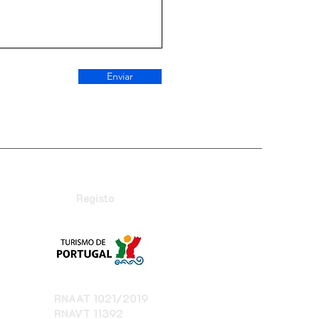
Enviar
Registo
RNAAT 1021/2019
RNAVT 11392