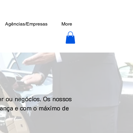
Agências/Empresas
More
r ou negócios. Os nossos
urança e com o máximo de