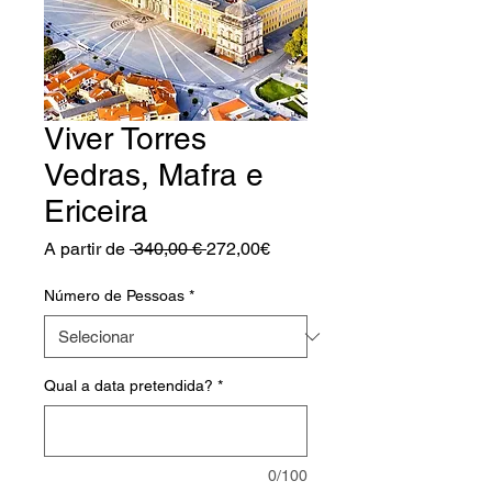
Viver Torres
Vedras, Mafra e
Ericeira
Preço
Preço
A partir de
 340,00 € 
272,00€
normal
promocional
Número de Pessoas
*
Qual a data pretendida?
*
0/100