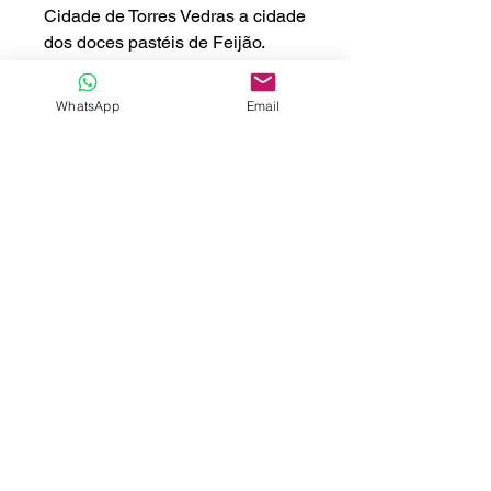
Cidade de Torres Vedras a cidade
dos doces pastéis de Feijão.
Os nossos Tours são realizados
WhatsApp
Email
em viatura equipadas com AC e
Wifi 4G
Entradas nos monumentos e
refeições não incluídos
Informação
Atendimento
Sobre nós
Contactos
Politica de privacidade
Tours à sua medida
Termos e condições
Pedido de Transfer
Condições gerais
Ficha informativa
normalizada
Livro de reclamações