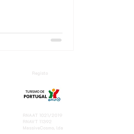
Registo
RNAAT 1021/2019
RNAVT 11392
MassiveCosmo, lda