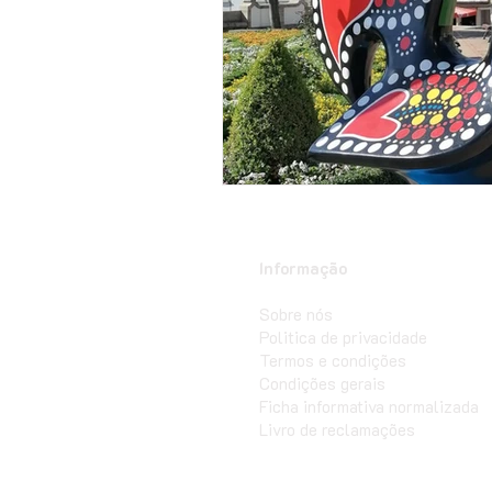
Informação
Sobre nós
Politica de privacidade
Termos e condições
Condições gerais
Ficha informativa normalizada
Livro de reclamações