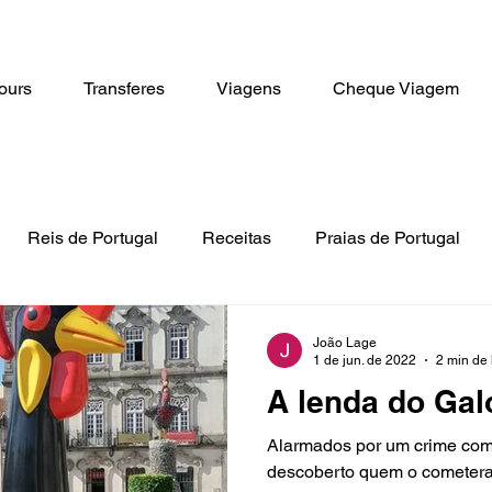
ours
Transferes
Viagens
Cheque Viagem
Reis de Portugal
Receitas
Praias de Portugal
sidades
Bilhetes
Tours
João Lage
1 de jun. de 2022
2 min de 
A lenda do Gal
Alarmados por um crime come
descoberto quem o cometera,