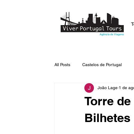
T
All Posts
Castelos de Portugal
João Lage
1 de ag
Lendas de Portugal
Curiosid
Torre de
Bilhetes