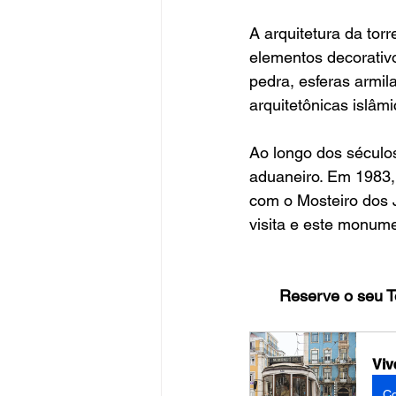
A arquitetura da tor
elementos decorativ
pedra, esferas armila
arquitetônicas islâm
Ao longo dos séculos
aduaneiro. Em 1983,
com o Mosteiro dos J
visita e este monume
Reserve o seu T
Viv
C