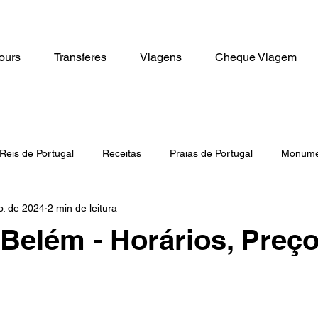
ours
Transferes
Viagens
Cheque Viagem
Reis de Portugal
Receitas
Praias de Portugal
Monumen
o. de 2024
2 min de leitura
ades
Bilhetes
Tours
 Belém - Horários, Preço