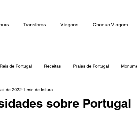
ours
Transferes
Viagens
Cheque Viagem
Reis de Portugal
Receitas
Praias de Portugal
Monumen
ai. de 2022
1 min de leitura
ades
Bilhetes
Tours
sidades sobre Portugal