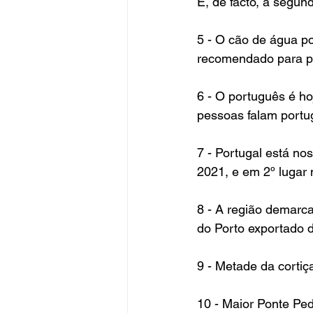
É, de facto, a segun
5 - O cão de água po
recomendado para pe
6 - O português é ho
pessoas falam portu
7 - Portugal está n
2021, e em 2º lugar
8 - A região demarc
do Porto exportado 
9 - Metade da cortiç
10 - Maior Ponte P