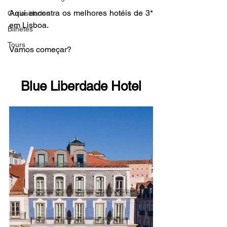
Aqui encontra os melhores hotéis de 3* 
Curiosidades
em Lisboa.
Bilhetes
Tours
Vamos começar?
Blue Liberdade Hotel