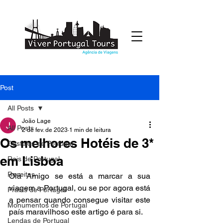
Post
All Posts
João Lage
All Posts
2 de fev. de 2023
1 min de leitura
Os melhores Hotéis de 3*
Castelos de Portugal
em Lisboa
Reis de Portugal
Receitas
Olá Amigo se está a marcar a sua 
viagem a Portugal, ou se por agora está  
Praias de Portugal
a pensar quando consegue visitar este 
Monumentos de Portugal
país maravilhoso este artigo é para si.
Lendas de Portugal