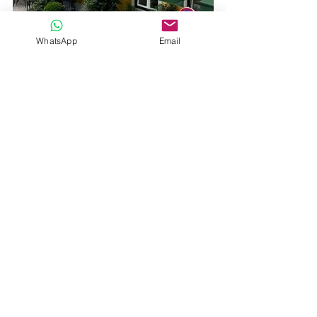
WhatsApp
Email
O Hotel Alegria A Lisbon Boutique 
Hotel fica localizado na Praça da 
Alegria junto à Avenida da Liberdade.
Este Hotel oferece Wifi gratuito e café 
da manhã continental.
Pontuação: 9.0/10
Reservar