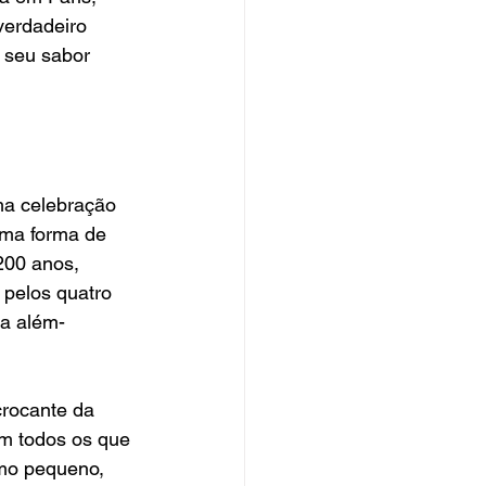
erdadeiro 
 seu sabor 
ma celebração 
uma forma de 
200 anos, 
 pelos quatro 
ia além-
rocante da 
m todos os que 
smo pequeno, 