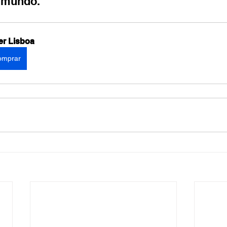
 mundo.
er Lisboa
omprar