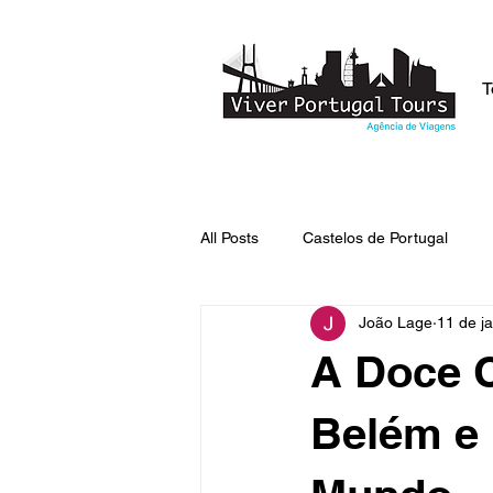
T
All Posts
Castelos de Portugal
João Lage
11 de j
Lendas de Portugal
Curiosid
A Doce C
Belém e 