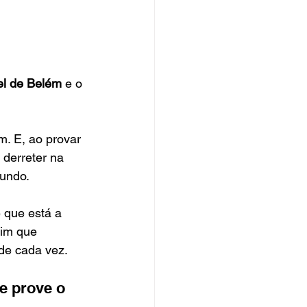
el de Belém
 e o 
m. E, ao provar 
derreter na 
mundo.
 que está a 
sim que 
de cada vez.
e prove o 