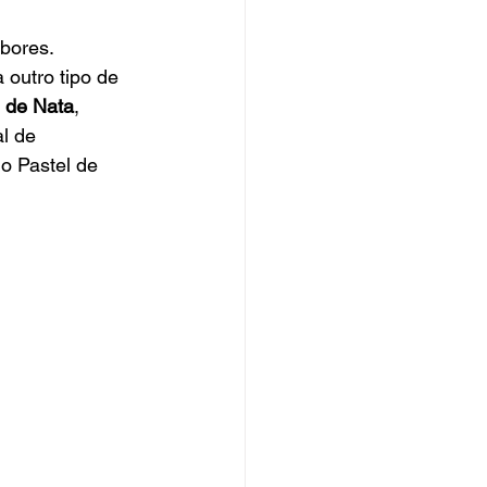
bores. 
 outro tipo de 
l de Nata
, 
l de 
o Pastel de 