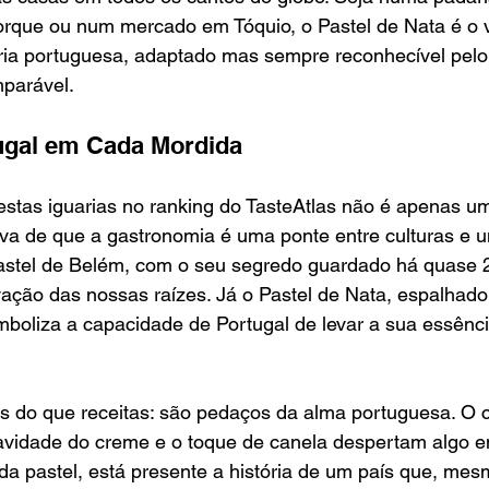
rque ou num mercado em Tóquio, o Pastel de Nata é o v
ia portuguesa, adaptado mas sempre reconhecível pelo
mparável.
ugal em Cada Mordida
stas iguarias no ranking do TasteAtlas não é apenas u
ova de que a gastronomia é uma ponte entre culturas e 
 Pastel de Belém, com o seu segredo guardado há quase 
ação das nossas raízes. Já o Pastel de Nata, espalhado
mboliza a capacidade de Portugal de levar a sua essênc
s do que receitas: são pedaços da alma portuguesa. O c
avidade do creme e o toque de canela despertam algo e
da pastel, está presente a história de um país que, me