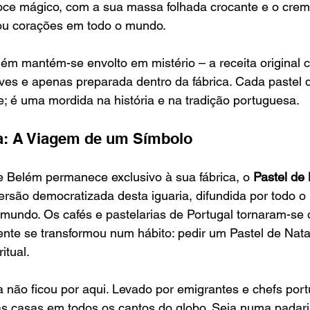
oce mágico, com a sua massa folhada crocante e o crem
ou corações em todo o mundo.
lém mantém-se envolto em mistério – a receita original c
es e apenas preparada dentro da fábrica. Cada pastel qu
; é uma mordida na história e na tradição portuguesa.
ta: A Viagem de um Símbolo
e Belém permanece exclusivo à sua fábrica, o 
Pastel de
ersão democratizada desta iguaria, difundida por todo o 
mundo. Os cafés e pastelarias de Portugal tornaram-se 
ente se transformou num hábito: pedir um Pastel de Nat
itual.
 não ficou por aqui. Levado por emigrantes e chefs port
s casas em todos os cantos do globo. Seja numa padari