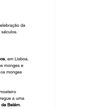
celebração da 
s séculos.
mos
, em Lisboa. 
dos monges e 
, os monges 
mosteiro 
ntregue a uma 
s de Belém
. 