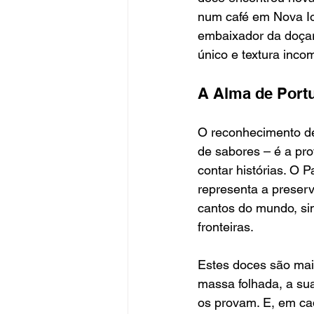
num café em Nova Io
embaixador da doçar
único e textura inco
A Alma de Port
O reconhecimento de
de sabores – é a pr
contar histórias. O
representa a preserv
cantos do mundo, si
fronteiras.
Estes doces são mai
massa folhada, a su
os provam. E, em ca