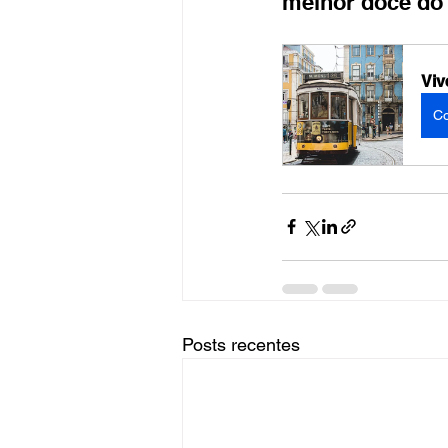
melhor doce do
Viv
C
Posts recentes